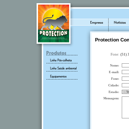
Protection Co
Fone:
(51)
Nome:
E-mail:
Fone:
Cidade:
Estado:
Mensagem: